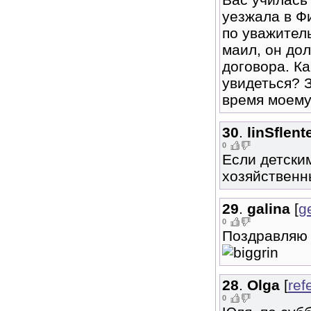
уезжала в Ф
по уважител
маил, он дол
договора. К
увидеться? 
время моему
30
.
linSflent
0
Если детски
хозяйствен
29
.
galina
[
g
0
Поздравляю 
28
.
Olga
[
ref
0