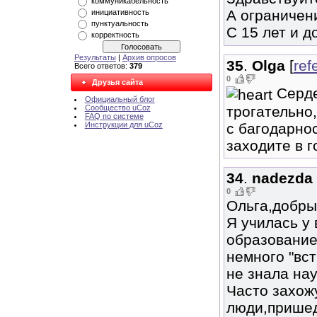
коммуникабельность
А ограничени
инициативность
пунктуальность
С 15 лет и до
корректность
Результаты
|
Архив опросов
35
.
Olga
[
ref
Всего ответов:
379
0
Друзья сайта
Серде
Официальный блог
трогательно
Сообщество uCoz
FAQ по системе
с багодарнос
Инструкции для uCoz
заходите в г
34
.
nadezda
0
Ольга,добры
Я училась у 
образование
немного "вст
не знала на
Часто захожу
люди,пришед