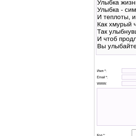
Улыбка жизн
Улыбка - си
И теплоты, и
Как хмурый 
Так улыбнув
И чтоб продл
Вы улыбайте
Имя *:
Email *:
WWW:
Код *: