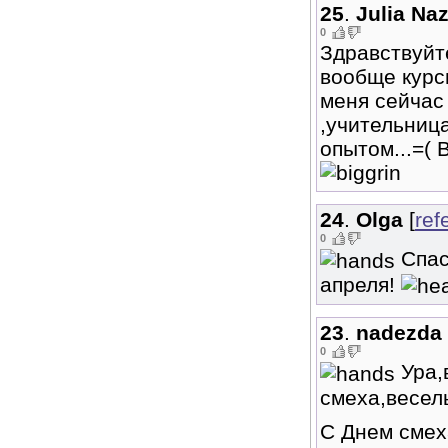
25
.
Julia Na
0
Здравствуйт
вообще курсы
меня сейчас
,учительница
опытом...=( 
24
.
Olga
[
ref
0
Спас
апреля!
23
.
nadezda
0
Ура,
смеха,весель
С Днем смех