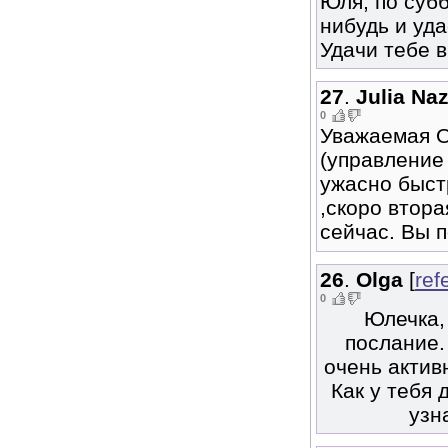
Юля, по субб
нибудь и уда
Удачи тебе в
27
.
Julia Na
0
Уважаемая Ол
(управление 
ужасно быст
,скоро втора
сейчас. Вы 
26
.
Olga
[
ref
0
Юлечка,
послание.
очень актив
Как у тебя
узн