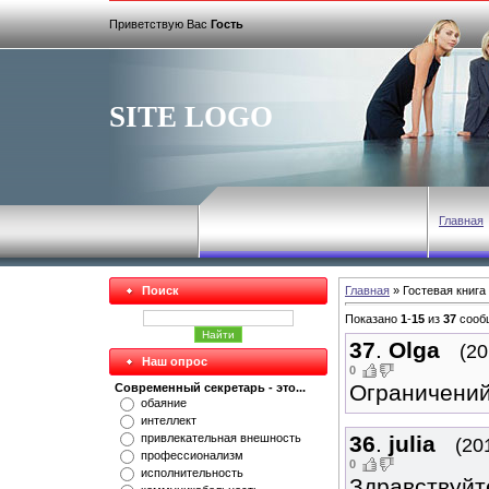
Приветствую Вас
Гость
SITE LOGO
Главная
Поиск
Главная
»
Гостевая книга
Показано
1
-
15
из
37
сооб
37
.
Olga
(20
Наш опрос
0
Ограничений
Современный секретарь - это...
обаяние
интеллект
36
.
julia
привлекательная внешность
(20
профессионализм
0
исполнительность
Здравствуйт