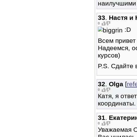
наилучшими
33
.
Настя и
0
:D
Всем привет 
Надеемся, ос
курсов)
P.S. Сдайте 
32
.
Olga
[
ref
0
Катя, я отве
координаты.
31
.
Екатери
0
Уважаемая О
Вас училась 