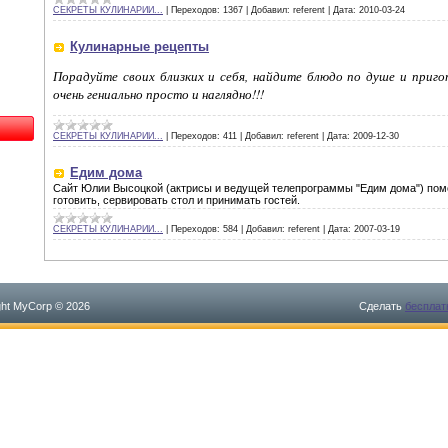
СЕКРЕТЫ КУЛИНАРИИ...
|
Переходов:
1367
|
Добавил:
referent
|
Дата:
2010-03-24
Кулинарные рецепты
Порадуйте своих близких и себя, найдите блюдо по душе и пригот
очень гениально просто и наглядно!!!
СЕКРЕТЫ КУЛИНАРИИ...
|
Переходов:
411
|
Добавил:
referent
|
Дата:
2009-12-30
Едим дома
Сайт Юлии Высоцкой (актрисы и ведущей телепрограммы "Едим дома") пом
готовить, сервировать стол и принимать гостей.
СЕКРЕТЫ КУЛИНАРИИ...
|
Переходов:
584
|
Добавил:
referent
|
Дата:
2007-03-19
ght MyCorp © 2026
Сделать
бесплат