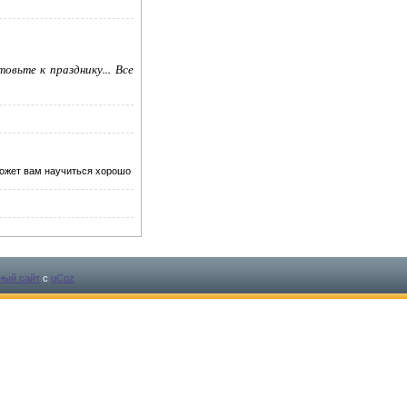
овьте к празднику... Все
ожет вам научиться хорошо
ный сайт
с
uCoz