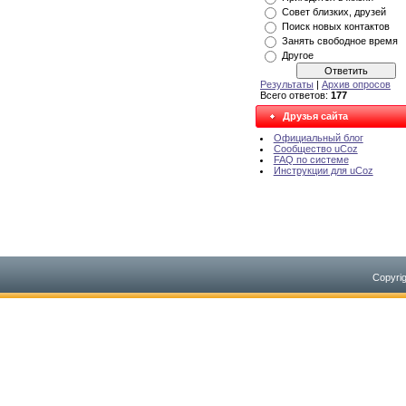
Совет близких, друзей
Поиск новых контактов
Занять свободное время
Другое
Результаты
|
Архив опросов
Всего ответов:
177
Друзья сайта
Официальный блог
Сообщество uCoz
FAQ по системе
Инструкции для uCoz
Copyri