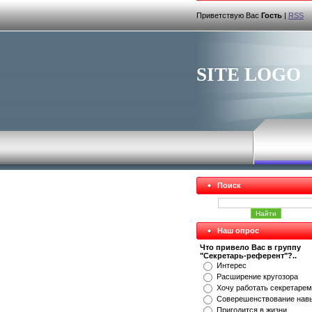
Приветствую Вас
Гость
|
RSS
SITE LOGO
Поиск
Наш опрос
Что привело Вас в группу
"Секретарь-референт"?..
Интерес
Расширение кругозора
Хочу работать секретарем
Соверешенствование нав
Пригодится в жизни