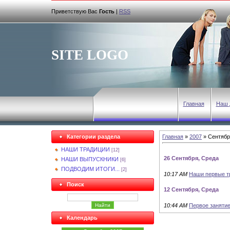
Приветствую Вас
Гость
|
RSS
SITE LOGO
Главная
Наш 
Категории раздела
Главная
»
2007
»
Сентябр
НАШИ ТРАДИЦИИ
[12]
26 Сентября, Среда
НАШИ ВЫПУСКНИКИ
[6]
ПОДВОДИМ ИТОГИ...
[2]
10:17 AM
Наши первые т
Поиск
12 Сентября, Среда
10:44 AM
Первое заняти
Календарь