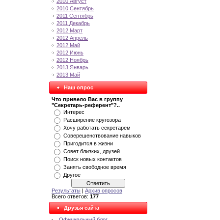
2010 Август
2010 Сентябрь
2011 Сентябрь
2011 Декабрь
2012 Март
2012 Апрель
2012 Май
2012 Июнь
2012 Ноябрь
2013 Январь
2013 Май
Наш опрос
Что привело Вас в группу
"Секретарь-референт"?..
Интерес
Расширение кругозора
Хочу работать секретарем
Соверешенствование навыков
Пригодится в жизни
Совет близких, друзей
Поиск новых контактов
Занять свободное время
Другое
Результаты
|
Архив опросов
Всего ответов:
177
Друзья сайта
Официальный блог