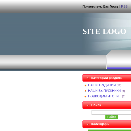
Приветствую Вас
Гость
|
RSS
SITE LOGO
Категории раздела
НАШИ ТРАДИЦИИ
[12]
НАШИ ВЫПУСКНИКИ
[6]
ПОДВОДИМ ИТОГИ...
[2]
Поиск
Календарь