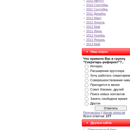
2010 Август
2010 Сентябрь
2011 Сентябрь
2011 Декабрь
2012 Март
2012 Апрель
2012 Май
2012 Июнь
2012 Ноябрь
2013 Январь
2013 Май
Наш опрос
Что привело Вас в группу
"Секретарь-референт"?..
Интерес
Расширение кругозора
Хочу работать секретарем
Соверешенствование нав
Пригодится в жизни
Совет близких, друзей
Поиск новых контактов
Занять свободное время
Другое
Результаты
|
Архив опросов
Всего ответов:
177
Друзья сайта
Официальный блог