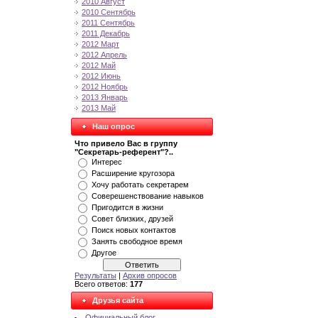
2010 Август
2010 Сентябрь
2011 Сентябрь
2011 Декабрь
2012 Март
2012 Апрель
2012 Май
2012 Июнь
2012 Ноябрь
2013 Январь
2013 Май
Наш опрос
Что привело Вас в группу
"Секретарь-референт"?..
Интерес
Расширение кругозора
Хочу работать секретарем
Соверешенствование навыков
Пригодится в жизни
Совет близких, друзей
Поиск новых контактов
Занять свободное время
Другое
Результаты
|
Архив опросов
Всего ответов:
177
Друзья сайта
Официальный блог