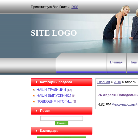
Приветствую Вас
Гость
|
RSS
SITE LOGO
Главная
Наш 
Категории раздела
Главная
»
2010
»
Апрель
НАШИ ТРАДИЦИИ
[12]
26 Апреля, Понедельн
НАШИ ВЫПУСКНИКИ
[6]
ПОДВОДИМ ИТОГИ...
[2]
4:01 PM
Международный 
Поиск
Календарь