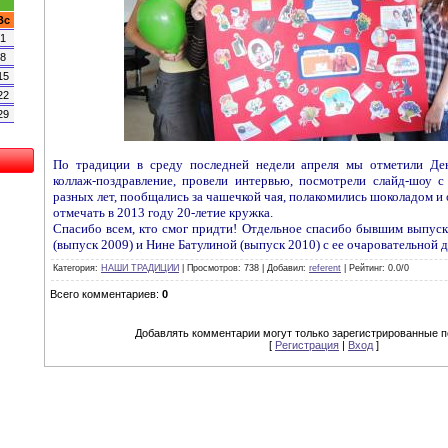
Вс
1
8
15
22
29
По традиции в среду последней недели апреля мы отметили Ден
коллаж-поздравление, провели интервью, посмотрели слайд-шоу 
разных лет, пообщались за чашечкой чая, полакомились шоколадом и 
отмечать в 2013 году 20-летие кружка.
Спасибо всем, кто смог придти! Отдельное спасибо бывшим выпус
(выпуск 2009) и Нине Батулиной (выпуск 2010) с ее очаровательной 
Категория
:
НАШИ ТРАДИЦИИ
|
Просмотров
: 738 |
Добавил
:
referent
|
Рейтинг
:
0.0
/
0
Всего комментариев
:
0
Добавлять комментарии могут только зарегистрированные п
[
Регистрация
|
Вход
]