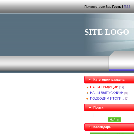
Приветствую Вас
Гость
|
RSS
SITE LOGO
Категории раздела
НАШИ ТРАДИЦИИ
[12]
НАШИ ВЫПУСКНИКИ
[6]
ПОДВОДИМ ИТОГИ...
[2]
Поиск
Календарь