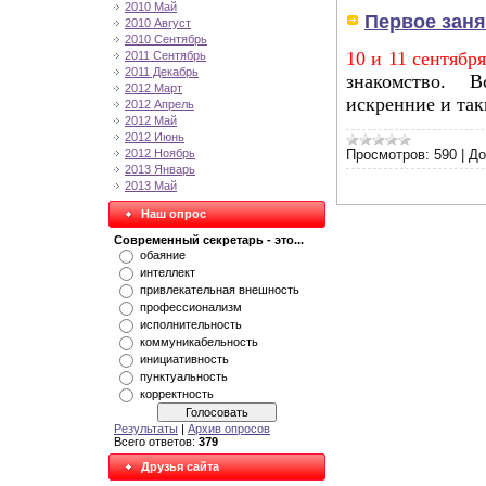
2010 Май
Первое заня
2010 Август
2010 Сентябрь
10 и 11 сентябр
2011 Сентябрь
2011 Декабрь
знакомство. В
2012 Март
искренние и так
2012 Апрель
2012 Май
2012 Июнь
2012 Ноябрь
Просмотров:
590
|
До
2013 Январь
2013 Май
Наш опрос
Современный секретарь - это...
обаяние
интеллект
привлекательная внешность
профессионализм
исполнительность
коммуникабельность
инициативность
пунктуальность
корректность
Результаты
|
Архив опросов
Всего ответов:
379
Друзья сайта