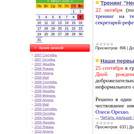
«
Август 2026
»
Тренинг "Н
Пн
Вт
Ср
Чт
Пт
Сб
Вс
22 октября
(по
1
2
тренинг на т
3
4
5
6
7
8
9
секретарей-реф
10
11
12
13
14
15
16
17
18
19
20
21
22
23
24
25
26
27
28
29
30
31
Просмотров:
896
|
До
Архив записей
2007 Сентябрь
2007 Октябрь
Наши первы
2007 Декабрь
25 сентября
в г
2008 Январь
2008 Апрель
Дней рожде
2008 Май
доброжелател
2008 Сентябрь
неформального 
2008 Октябрь
2008 Декабрь
2009 Февраль
Решено в один 
2009 Апрель
2009 Май
чествование и
2009 Сентябрь
Олеси Орехво.
2009 Октябрь
...
Читать дальше 
2009 Ноябрь
2009 Декабрь
Просмотров:
633
|
До
2010 Январь
2010 Апрель