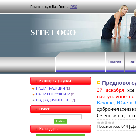
Приветствую Вас
Гость
|
RSS
SITE LOGO
Главная
Наш 
Категории раздела
Преднового
НАШИ ТРАДИЦИИ
27 декабря
мы 
[12]
НАШИ ВЫПУСКНИКИ
[6]
наступление но
ПОДВОДИМ ИТОГИ...
[2]
Ксюше, Юле и Н
доброжелательно
Поиск
Очень жаль, что 
Просмотров:
544
|
До
Календарь