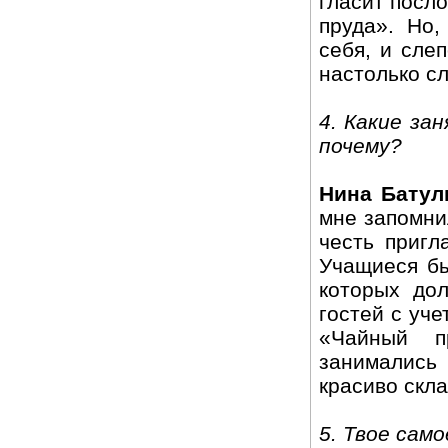
гласит посл
пруда». Но,
себя, и сле
настолько сл
4. Какие за
почему?
Нина Батул
мне запомни
честь пригл
Учащиеся бы
которых до
гостей с уч
«Чайный п
занимались
красиво скл
5. Твое сам