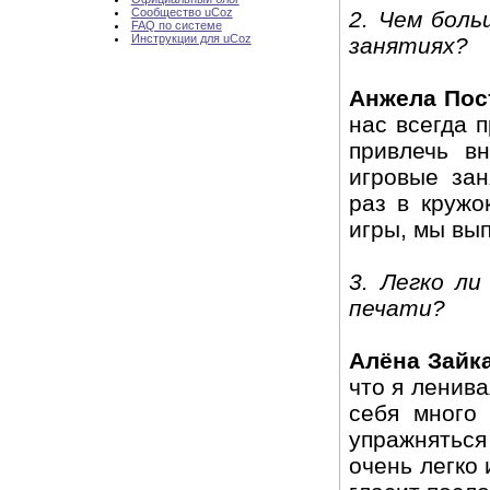
Сообщество uCoz
2. Чем боль
FAQ по системе
Инструкции для uCoz
занятиях?
Анжела Пос
нас всегда 
привлечь в
игровые зан
раз в кружо
игры, мы вы
3. Легко ли
печати?
Алёна Зайк
что я ленив
себя много
упражняться 
очень легко