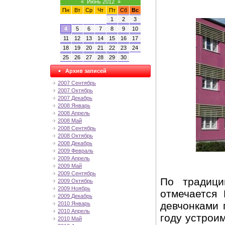
«
Июнь 2012
»
Пн
Вт
Ср
Чт
Пт
Сб
Вс
1
2
3
4
5
6
7
8
9
10
11
12
13
14
15
16
17
18
19
20
21
22
23
24
25
26
27
28
29
30
Архив записей
2007 Сентябрь
2007 Октябрь
2007 Декабрь
2008 Январь
2008 Апрель
2008 Май
2008 Сентябрь
2008 Октябрь
2008 Декабрь
2009 Февраль
2009 Апрель
2009 Май
2009 Сентябрь
По традици
2009 Октябрь
2009 Ноябрь
отмечается
2009 Декабрь
девчонками 
2010 Январь
2010 Апрель
году устрои
2010 Май