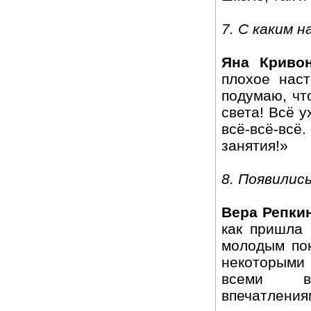
7. С каким 
Яна Криво
плохое наст
подумаю, чт
света! Всё у
всё-всё-вс
занятия!»
8. Появились
Вера Репки
как пришла 
молодым пок
некоторыми 
всеми вс
впечатления