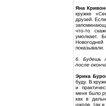
Яна Кривон
кружке «Се
друзей. Если
запоминающи
что-то ска
умолкает. 
Новогодне
показывали.
6. Будешь 
после оконч
Эрика Буро
буду. В кру
и практиче
меня было р
как в даль
школе, так и