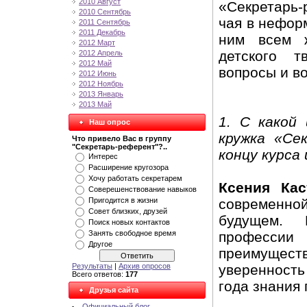
2010 Август
«Секретарь
2010 Сентябрь
чая в нефор
2011 Сентябрь
2011 Декабрь
ним всем 
2012 Март
детского т
2012 Апрель
2012 Май
вопросы и в
2012 Июнь
2012 Ноябрь
2013 Январь
2013 Май
1. С какой
Наш опрос
кружка «Се
Что привело Вас в группу
"Секретарь-референт"?..
концу курса
Интерес
Расширение кругозора
Хочу работать секретарем
Ксения Кас
Соверешенствование навыков
современно
Пригодится в жизни
Совет близких, друзей
будущем. 
Поиск новых контактов
профессии
Занять свободное время
Другое
преимущес
уверенность
Результаты
|
Архив опросов
Всего ответов:
177
года знания
Друзья сайта
Официальный блог