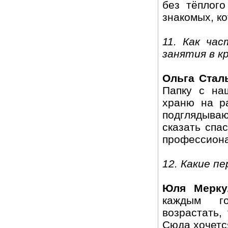
без тёплог
знакомых, ко
11. Как ча
занятия в к
Ольга Стал
Папку с на
храню на ра
подглядыва
сказать спа
профессион
12. Какие п
Юля Мерку
каждым го
возрастать,
Сюда хочетс