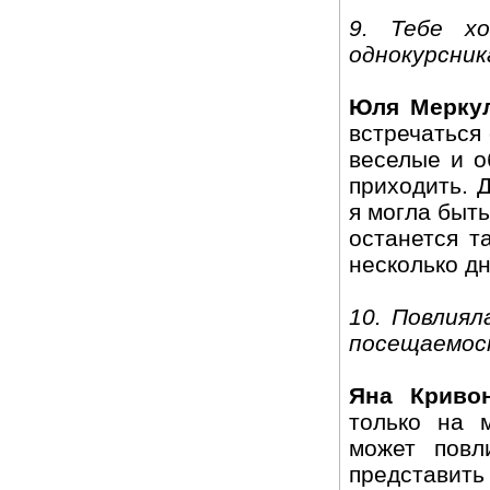
9. Тебе х
однокурсник
Юля Меркул
встречаться
веселые и о
приходить. 
я могла быть
останется т
несколько д
10. Повлиял
посещаемос
Яна Криво
только на 
может повл
представит