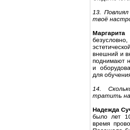
13. Повлия
твоё настр
Маргарита
безусловн
эстетическ
внешний и в
поднимают н
и оборудов
для обучени
14. Сколь
тратить на
Надежда Суч
было лет 10
время пров