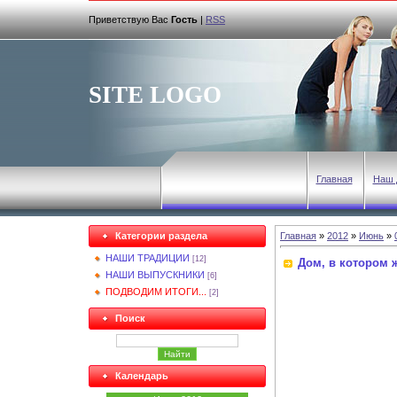
Приветствую Вас
Гость
|
RSS
SITE LOGO
Главная
Наш 
Категории раздела
Главная
»
2012
»
Июнь
»
НАШИ ТРАДИЦИИ
[12]
Дом, в котором 
НАШИ ВЫПУСКНИКИ
[6]
ПОДВОДИМ ИТОГИ...
[2]
Поиск
Календарь