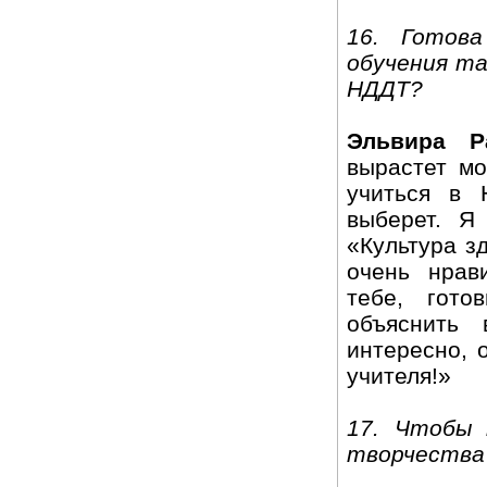
16. Готов
обучения та
НДДТ?
Эльвира Р
вырастет мо
учиться в 
выберет. Я
«Культура з
очень нрав
тебе, гот
объяснить 
интересно, 
учителя!»
17. Чтобы
творчества 