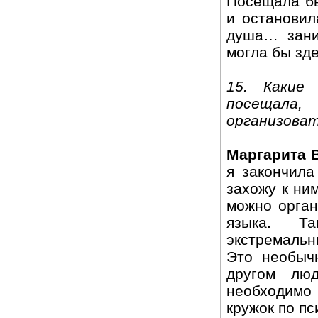
Посещала бы
и остановил
душа… зани
могла бы зде
15. Какие
посещала
организова
Маргарита 
я закончила
захожу к ни
можно орган
языка. Та
экстремаль
Это необычн
другом лю
необходимо
кружок по пс