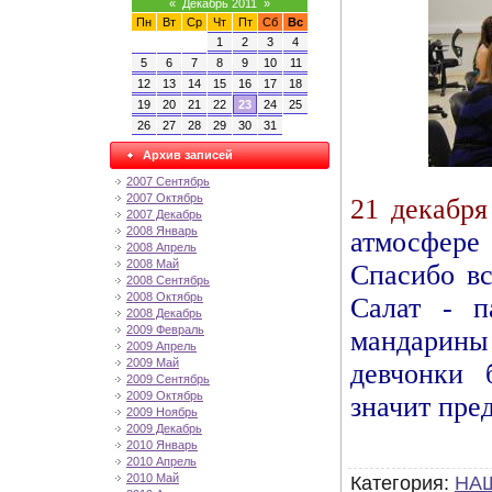
«
Декабрь 2011
»
Пн
Вт
Ср
Чт
Пт
Сб
Вс
1
2
3
4
5
6
7
8
9
10
11
12
13
14
15
16
17
18
19
20
21
22
23
24
25
26
27
28
29
30
31
Архив записей
2007 Сентябрь
2007 Октябрь
21 декабря
2007 Декабрь
2008 Январь
атмосфер
2008 Апрель
2008 Май
Спасибо вс
2008 Сентябрь
2008 Октябрь
Салат - п
2008 Декабрь
2009 Февраль
мандарин
2009 Апрель
2009 Май
девчонки 
2009 Сентябрь
2009 Октябрь
значит пре
2009 Ноябрь
2009 Декабрь
2010 Январь
2010 Апрель
2010 Май
Категория
:
НА