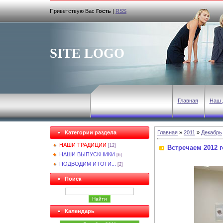
Приветствую Вас
Гость
|
RSS
SITE LOGO
Главная
Наш 
Категории раздела
Главная
»
2011
»
Декабрь
НАШИ ТРАДИЦИИ
[12]
Встречаем 2012 го
НАШИ ВЫПУСКНИКИ
[6]
ПОДВОДИМ ИТОГИ...
[2]
Поиск
Календарь