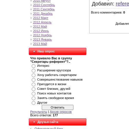
2010 Август
Добавил
:
refer
2010 Сентябрь
2011 Сентябрь
Всего комментариев
:
0
2011 Декабрь
2012 Март
2012 Апрель
Добавлят
2012 Май
2012 Июнь
2012 Ноябрь
2013 Январь
2013 Май
Наш опрос
Что привело Вас в группу
"Секретарь-референт"?..
Интерес
Расширение кругозора
Хочу работать секретарем
Соверешенствование навыков
Пригодится в жизни
Совет близких, друзей
Поиск новых контактов
Занять свободное время
Другое
Результаты
|
Архив опросов
Всего ответов:
177
Друзья сайта
Официальный блог