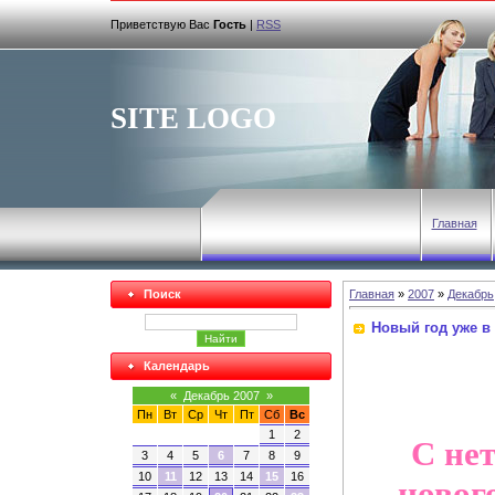
Приветствую Вас
Гость
|
RSS
SITE LOGO
Главная
Поиск
Главная
»
2007
»
Декабрь
Новый год уже в 
Календарь
«
Декабрь 2007
»
Пн
Вт
Ср
Чт
Пт
Сб
Вс
1
2
С нет
3
4
5
6
7
8
9
10
11
12
13
14
15
16
новог