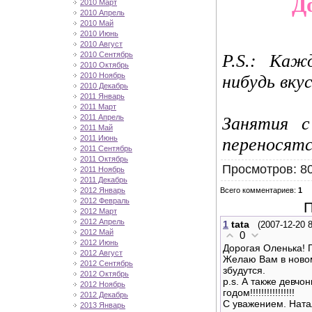
Д
2010 Март
2010 Апрель
2010 Май
2010 Июнь
2010 Август
2010 Сентябрь
P.S.: Каж
2010 Октябрь
2010 Ноябрь
нибудь вку
2010 Декабрь
2011 Январь
2011 Март
2011 Апрель
Занятия с
2011 Май
2011 Июнь
переносятс
2011 Сентябрь
2011 Октябрь
Просмотров
: 8
2011 Ноябрь
2011 Декабрь
Всего комментариев
:
1
2012 Январь
2012 Февраль
П
2012 Март
2012 Апрель
1
tata
(2007-12-20 
2012 Май
0
2012 Июнь
Дорогая Оленька! 
2012 Август
Желаю Вам в новом
2012 Сентябрь
збудутся.
2012 Октябрь
p.s. А также девчо
2012 Ноябрь
годом!!!!!!!!!!!!!!!!
2012 Декабрь
С уважением. Ната
2013 Январь