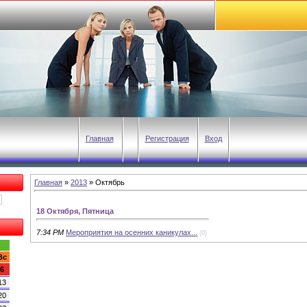
Главная
Регистрация
Вход
Главная
»
2013
»
Октябрь
18 Октября, Пятница
7:34 PM
Мероприятия на осенних каникулах...
(0)
Вс
6
13
20