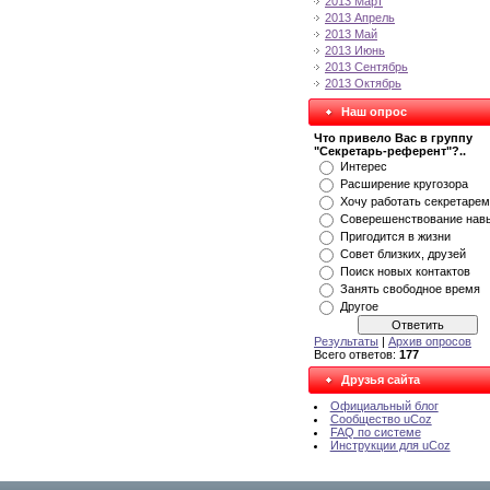
2013 Март
2013 Апрель
2013 Май
2013 Июнь
2013 Сентябрь
2013 Октябрь
Наш опрос
Что привело Вас в группу
"Секретарь-референт"?..
Интерес
Расширение кругозора
Хочу работать секретарем
Соверешенствование нав
Пригодится в жизни
Совет близких, друзей
Поиск новых контактов
Занять свободное время
Другое
Результаты
|
Архив опросов
Всего ответов:
177
Друзья сайта
Официальный блог
Сообщество uCoz
FAQ по системе
Инструкции для uCoz