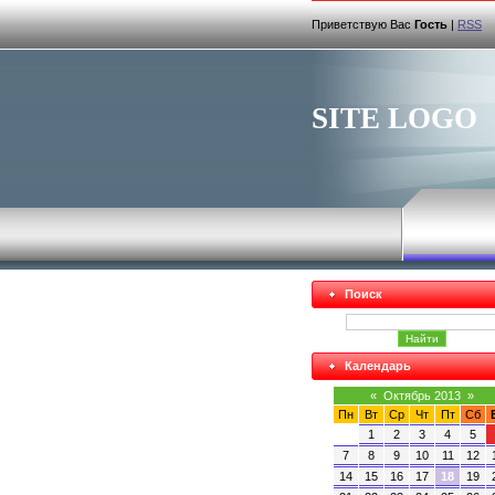
Приветствую Вас
Гость
|
RSS
SITE LOGO
Поиск
Календарь
«
Октябрь 2013
»
Пн
Вт
Ср
Чт
Пт
Сб
1
2
3
4
5
7
8
9
10
11
12
14
15
16
17
18
19