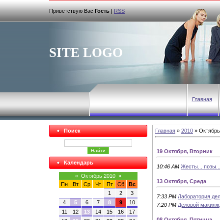
Приветствую Вас
Гость
|
RSS
SITE LOGO
Главная
Поиск
Главная
»
2010
»
Октябрь
19 Октября, Вторник
Календарь
10:46 AM
Жесты... позы..
«
Октябрь 2010
»
13 Октября, Среда
Пн
Вт
Ср
Чт
Пт
Сб
Вс
1
2
3
7:33 PM
Лаборатория дел
4
5
6
7
8
9
10
7:20 PM
Деловой макияж,
11
12
13
14
15
16
17
08 Октября, Пятница