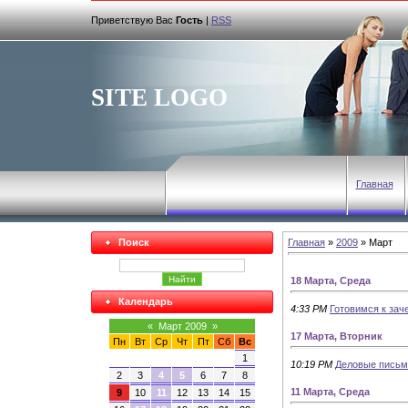
Приветствую Вас
Гость
|
RSS
SITE LOGO
Главная
Поиск
Главная
»
2009
»
Март
18 Марта, Среда
Календарь
4:33 PM
Готовимся к заче
«
Март 2009
»
17 Марта, Вторник
Пн
Вт
Ср
Чт
Пт
Сб
Вс
1
10:19 PM
Деловые письма
2
3
4
5
6
7
8
11 Марта, Среда
9
10
11
12
13
14
15