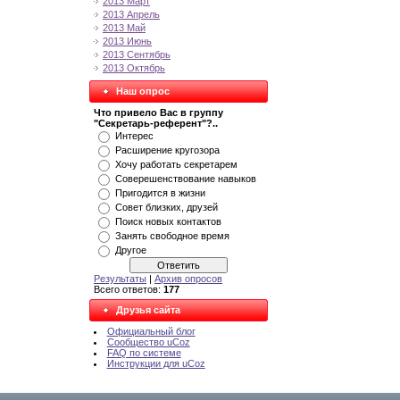
2013 Март
2013 Апрель
2013 Май
2013 Июнь
2013 Сентябрь
2013 Октябрь
Наш опрос
Что привело Вас в группу
"Секретарь-референт"?..
Интерес
Расширение кругозора
Хочу работать секретарем
Соверешенствование навыков
Пригодится в жизни
Совет близких, друзей
Поиск новых контактов
Занять свободное время
Другое
Результаты
|
Архив опросов
Всего ответов:
177
Друзья сайта
Официальный блог
Сообщество uCoz
FAQ по системе
Инструкции для uCoz