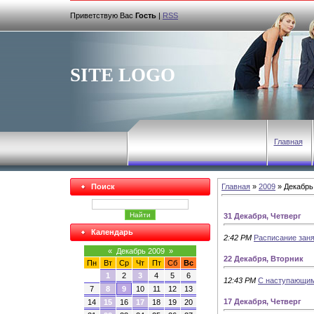
Приветствую Вас
Гость
|
RSS
SITE LOGO
Главная
Поиск
Главная
»
2009
»
Декабрь
31 Декабря, Четверг
Календарь
2:42 PM
Расписание заня
«
Декабрь 2009
»
22 Декабря, Вторник
Пн
Вт
Ср
Чт
Пт
Сб
Вс
1
2
3
4
5
6
12:43 PM
С наступающим
7
8
9
10
11
12
13
17 Декабря, Четверг
14
15
16
17
18
19
20