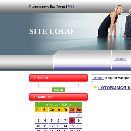
Приветствую Вас
Гость
|
RSS
SITE LOGO
Главная
Поиск
Главная
»
Архив материа
Готовимся к 
Календарь
«
Август 2026
»
Пн
Вт
Ср
Чт
Пт
Сб
Вс
1
2
3
4
5
6
7
8
9
10
11
12
13
14
15
16