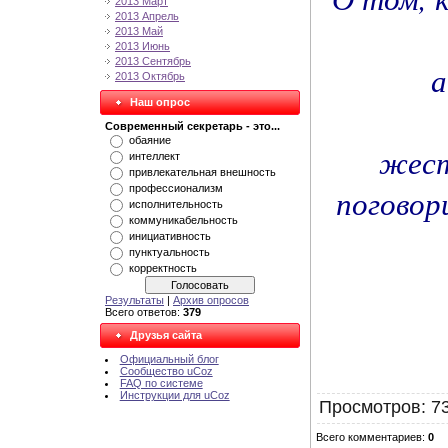
2013 Март
2013 Апрель
2013 Май
2013 Июнь
2013 Сентябрь
а
2013 Октябрь
Наш опрос
Современный секретарь - это...
обаяние
жест
интеллект
привлекательная внешность
поговор
профессионализм
исполнительность
коммуникабельность
инициативность
пунктуальность
корректность
Результаты
|
Архив опросов
Всего ответов:
379
Друзья сайта
Официальный блог
Сообщество uCoz
FAQ по системе
Инструкции для uCoz
Просмотров
: 7
Всего комментариев
:
0