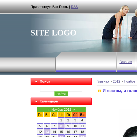
Приветствую Вас
Гость
|
RSS
SITE LOGO
Главная
Поиск
Главная
»
2012
»
Ноябрь
И жестом, и голос
Календарь
«
Ноябрь 2012
»
Пн
Вт
Ср
Чт
Пт
Сб
Вс
1
2
3
4
5
6
7
8
9
10
11
12
13
14
15
16
17
18