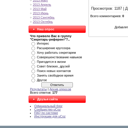
2013 Март
2013 Апрель
Просмотров
: 1187 |
Д
2013 Май
2013 Июнь
Всего комментариев
:
0
2013 Сентябрь
2013 Октябрь
Добавлят
Наш опрос
Что привело Вас в группу
"Секретарь-референт"?..
Интерес
Расширение кругозора
Хочу работать секретарем
Соверешенствование навыков
Пригодится в жизни
Совет близких, друзей
Поиск новых контактов
Занять свободное время
Другое
Результаты
|
Архив опросов
Всего ответов:
177
Друзья сайта
Официальный блог
Сообщество uCoz
FAQ по системе
Инструкции для uCoz