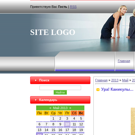
Приветствую Вас
Гость
|
RSS
SITE LOGO
Главная
Поиск
Главная
»
2013
»
Май
»
2
Ура! Каникулы...
Календарь
«
Май 2013
»
Пн
Вт
Ср
Чт
Пт
Сб
Вс
1
2
3
4
5
6
7
8
9
10
11
12
13
14
15
16
17
18
19