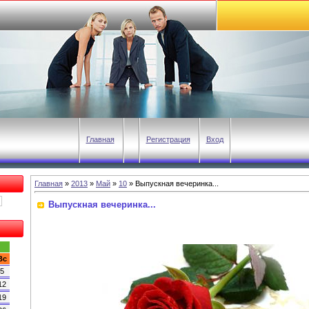
Главная
Регистрация
Вход
Главная
»
2013
»
Май
»
10
» Выпускная вечеринка...
Выпускная вечеринка...
Вс
5
12
19