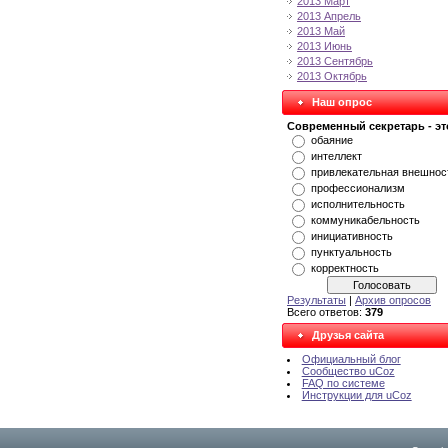
2013 Март
2013 Апрель
2013 Май
2013 Июнь
2013 Сентябрь
2013 Октябрь
Наш опрос
Современный секретарь - это
обаяние
интеллект
привлекательная внешнос
профессионализм
исполнительность
коммуникабельность
инициативность
пунктуальность
корректность
Результаты
|
Архив опросов
Всего ответов:
379
Друзья сайта
Официальный блог
Сообщество uCoz
FAQ по системе
Инструкции для uCoz