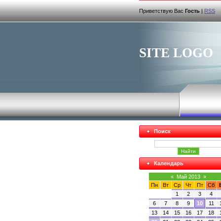
Приветствую Вас
Гость
|
RSS
SITE LOGO
Поиск
Календарь
«
Май 2013
»
Пн
Вт
Ср
Чт
Пт
Сб
1
2
3
4
6
7
8
9
10
11
13
14
15
16
17
18