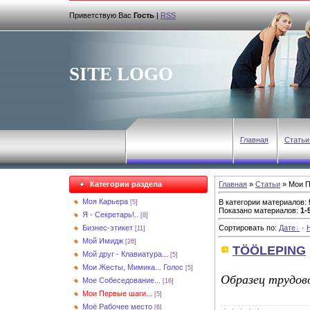
Приветствую Вас
Гость
|
RSS
SITE LOGO
Главная
Статьи
Категории раздела
Главная
»
Статьи
» Мои П
Моя Карьера
В категории материалов
:
[5]
Показано материалов
:
1-
Я - Секретарь!..
[8]
Бизнес-этикет
Сортировать по
:
Дате
·
[11]
Мой Имидж
[26]
TÖÖLEPING
Мой друг - Клавиатура...
[5]
Мои Жесты, Мимика... Голос
[5]
Образец трудов
Мое Собеседование...
[16]
Мои Первые шаги...
[5]
Моё Рабочее место
[6]