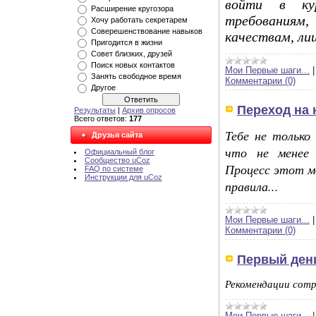
войти в ку
Расширение кругозора
требованиям
Хочу работать секретарем
Соверешенствование навыков
качествам, ли
Пригодится в жизни
Совет близких, друзей
Поиск новых контактов
Мои Первые шаги...
Занять свободное время
Комментарии (0)
Другое
Переход на 
Результаты
|
Архив опросов
Всего ответов:
177
Тебе не только
Друзья сайта
что не менее 
Официальный блог
Сообщество uCoz
Процесс этот м
FAQ по системе
Инструкции для uCoz
правила...
Мои Первые шаги...
Комментарии (0)
Первый день
Рекомендации сотру
Мои Первые шаги...