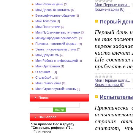
Мой Рабочий день
Мои Первые шаги...
[5]
Комментарии (0)
Мои Деловые контакты
[6]
Бесконфликтное общение
[5]
Первый день
Мой Телефон
[4]
Мои Посетители
[3]
Первый день н
Мои Публичные выступления
[5]
не так посмот
Международная вежливость
[3]
Приемы... светский формат
первое задание
[6]
Этикет и сервировка стола
[7]
часто влечет з
Мои Документы
[4]
Life составил
Моя Работа с информацией
[4]
прибегать в пе
Моя Оргтехника
[1]
О вечном...
[4]
С улыбкой!..
[3]
Мои Первые шаги...
Моя Самооценка
[8]
Комментарии (0)
Моя Стрессоустойчивость
[9]
Испытательн
Поиск
Практически 
испытательно
Наш опрос
странах отли
Что привело Вас в группу
считают, чт
"Секретарь-референт"?..
Интерес