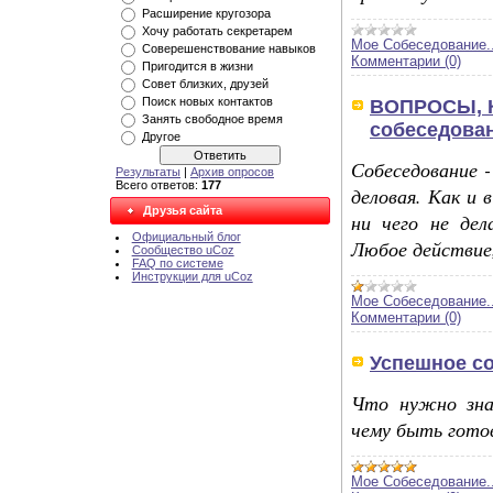
Расширение кругозора
Хочу работать секретарем
Мое Собеседование..
Соверешенствование навыков
Комментарии (0)
Пригодится в жизни
Совет близких, друзей
Поиск новых контактов
ВОПРОСЫ, 
Занять свободное время
собеседова
Другое
Собеседование 
Результаты
|
Архив опросов
Всего ответов:
177
деловая. Как и в
Друзья сайта
ни чего не де
Официальный блог
Любое действие,
Сообщество uCoz
FAQ по системе
Инструкции для uCoz
Мое Собеседование..
Комментарии (0)
Успешное с
Что нужно зна
чему быть гот
Мое Собеседование..