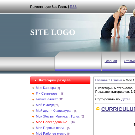
Приветствую Вас
Гость
|
RSS
SITE LOGO
Главная
Статьи
Категории раздела
Главная
»
Статьи
» Мое С
Моя Карьера
В категории материалов
:
[5]
Показано материалов
:
1-
Я - Секретарь!..
[8]
Бизнес-этикет
Сортировать по
:
Дате
·
[11]
Мой Имидж
[26]
CURRICULUM 
Мой друг - Клавиатура...
[5]
Мои Жесты, Мимика... Голос
[5]
Мое Собеседование...
[16]
Мои Первые шаги...
[5]
Моё Рабочее место
[6]