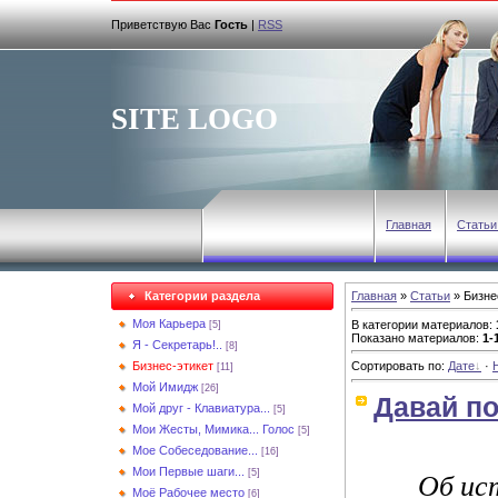
Приветствую Вас
Гость
|
RSS
SITE LOGO
Главная
Статьи
Категории раздела
Главная
»
Статьи
» Бизне
Моя Карьера
В категории материалов
:
[5]
Показано материалов
:
1-
Я - Секретарь!..
[8]
Бизнес-этикет
Сортировать по
:
Дате
·
[11]
Мой Имидж
[26]
Давай по
Мой друг - Клавиатура...
[5]
Мои Жесты, Мимика... Голос
[5]
Мое Собеседование...
[16]
Об ис
Мои Первые шаги...
[5]
Моё Рабочее место
[6]