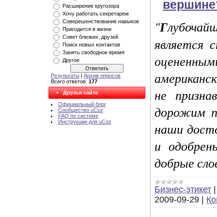
вершине
Расширение кругозора
Хочу работать секретарем
"
Г
лубочай
Соверешенствование навыков
Пригодится в жизни
Совет близких, друзей
является 
Поиск новых контактов
Занять свободное время
оцененны
Другое
американс
Результаты
|
Архив опросов
Всего ответов:
177
не призна
Друзья сайта
Официальный блог
дорожим п
Сообщество uCoz
FAQ по системе
Инструкции для uCoz
наши дост
и одобрен
добрые слов
Бизнес-этикет
2009-09-29
|
Ко