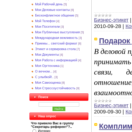
Мой Рабочий день
[5]
Мои Деловые контакты
[6]
Бесконфликтное общение
[5]
Бизнес-этикет
Мой Телефон
[4]
2010-09-28
|
Ко
Мои Посетители
[3]
Мои Публичные выступления
[5]
Международная вежливость
Подарок
[3]
Приемы... светский формат
[6]
В деловой 
Этикет и сервировка стола
[7]
Мои Документы
[4]
принимать
Моя Работа с информацией
[4]
Моя Оргтехника
[1]
связи, д
О вечном...
[4]
С улыбкой!..
[3]
отношени
Моя Самооценка
[8]
Моя Стрессоустойчивость
взаимоотно
[9]
Поиск
Бизнес-этикет
2009-09-30
|
Ко
Наш опрос
Что привело Вас в группу
Комплиме
"Секретарь-референт"?..
Интерес